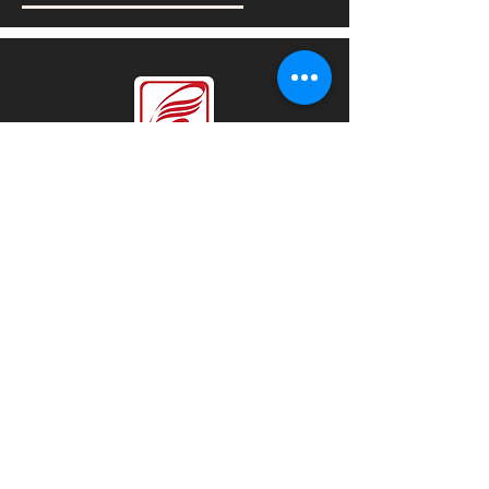
نحب أن نسمع منك
Sales@steelforceco.com
sales@steelforceco.com
المبيعات:
info@steelforceco.com
المواقع
KSA
|
UAE
|
Oman
|
Bahrain