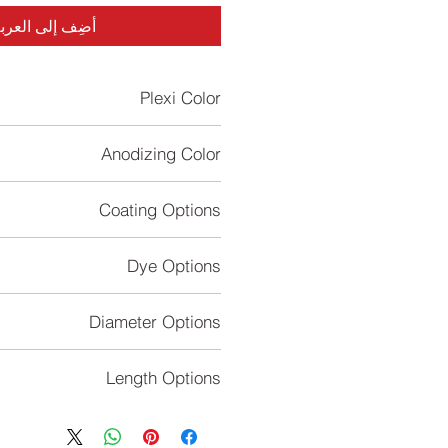
أضِف إلى العرب
Plexi Color
r, Yellow,Smoked,Honey,Anthracite
Anodizing Color
,Smoked Light,Yellow,Smoked Dark
Coating Options
Crocodile,Copper,Black Crocodile
Dye Options
Cream,Anthracite,Black,White
Diameter Options
50mm,93mm
Length Options
120