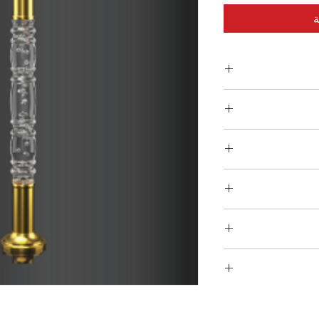
ة
Clea
Bright
Cream Brown 