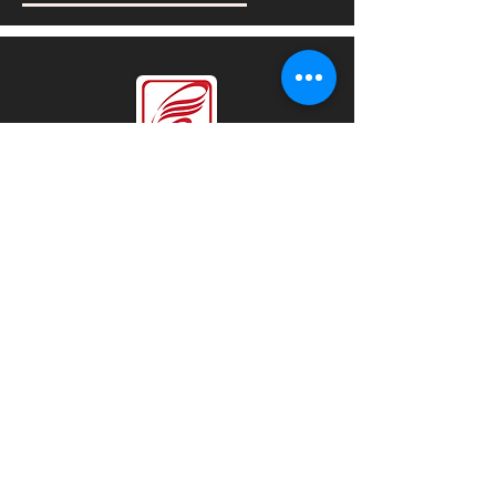
نحب أن نسمع منك
Sales@steelforceco.com
sales@steelforceco.com
المبيعات:
info@steelforceco.com
المواقع
KSA
|
UAE
|
Oman
|
Bahrain