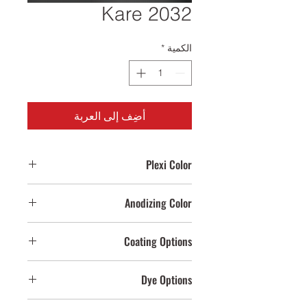
Kare 2032
الكمية
*
أضِف إلى العربة
Plexi Color
Clear,Yellow,Smoked,Honey,Anthracit
Anodizing Color
e
Bright,Smoked Light,Yellow,Smoked
Coating Options
Dark
Cream Brown
Dye Options
Crocodile,Copper,Black Crocodile
Cream,Anthracite,Black,White