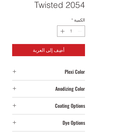
Twisted 2054
الكمية
*
أضِف إلى العربة
Plexi Color
Clear,Yellow,Smoked,Honey,Anthracit
Anodizing Color
e
Bright,Smoked Light,Yellow,Smoked
Coating Options
Dark
Cream Brown
Dye Options
Crocodile,Copper,Black Crocodile
Cream,Anthracite,Black,White