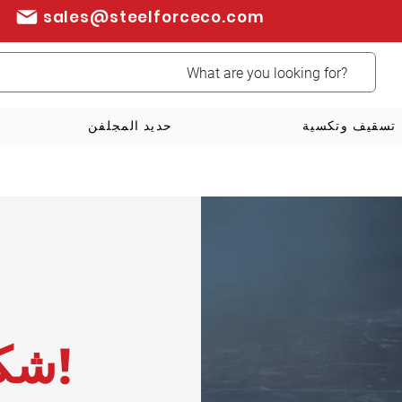
sales@steelforceco.com
تسقيف وتكسية
حديد المجلفن
شكرًا لك!